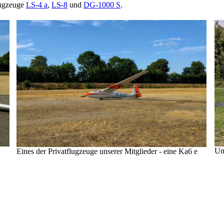
lugzeuge
LS-4 a
,
LS-8
und
DG-1000 S
.
Un
Eines der Privatflugzeuge unserer Mitglieder - eine Ka6 e