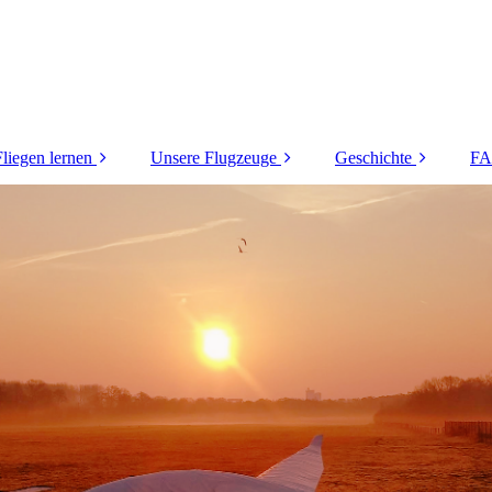
Fliegen lernen
Unsere Flugzeuge
Geschichte
F
Mitfliegen
DG-1000S
Die Anfänge
Schnupperkurs
LS-8
Erste Erfolge
Ausbildung
LS-4 a
Die 60er Jahre
Kosten
Kunststoffzeitalter
Die Zweitausender