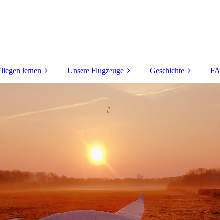
Fliegen lernen
Unsere Flugzeuge
Geschichte
F
Mitfliegen
DG-1000S
Die Anfänge
Schnupperkurs
LS-8
Erste Erfolge
Ausbildung
LS-4 a
Die 60er Jahre
Kosten
Kunststoffzeitalter
Die Zweitausender