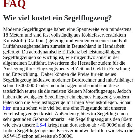
FAQ
Wie viel kostet ein Segelflugzeug?
Moderne Segelflugzeuge haben eine Spannweite von mindestens
18 Metern und sind fast vollständig aus Kohlefaserverstärktem
Kunststoff ("Carbon") gefertigt und werden von einer handvoll
Luftfahrzeugherstellern zumeist in Deutschland in Handarbeit
gefertigt. Da aerodynamische Effizienz bei leistungsfähigen
Segelflugzeugen so wichtig ist, wie nirgendwo sonst in der
allgemeinen Luftfahrt, investieren die Hersteller zudem für die
Auslegung ihrer Flugzeugtypen viel Zeit und Geld in Forschung
und Entwicklung. Daher können die Preise für ein neues
Segelflugzeug inklusive moderner Bordrechner und mit Anhänger
schnell 300.000 € oder mehr betragen und somit sind diese
tatsächlich teurer als die meisten kleinen Motorflugzeuge. Jedoch
haben die wenigsten Segelflieger ein eigenes Flugzeug, sondern
teilen sich die Vereinsflugzeuge mit ihren Vereinskollegen. Schau
hier
, um zu sehen wie viel bei uns eine Flugstunde mit unseren
Vereinsflugzeugen kostet. Außerdem gibt es im Segelflug einen
sehr gesunden Gebrauchtmarkt - ein Segelflugzeug aus den 80ern
wie etwa unsere
LS-4
kriegt man dort schon ab ~40.000€ und die
frühen Segelflugzeuge aus Faserverbundwerkstoffen wie etwa die
ASW-15 schon teilweise ab 5000€.